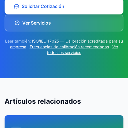
Solicitar Cotización
Ver Servicios
Leer también:
ISO/IEC 17025 — Calibración acreditada para su
empresa
·
Frecuencias de calibración recomendadas
·
Ver
todos los servicios
Artículos relacionados