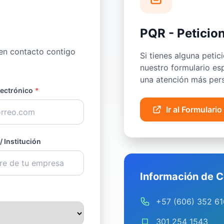
PQR - Peticio
en contacto contigo
Si tienes alguna petic
nuestro formulario e
una atención más pers
lectrónico
*
Ir al Formulari
 Institución
Información de C
+57 (606) 352 61
301 254 1543