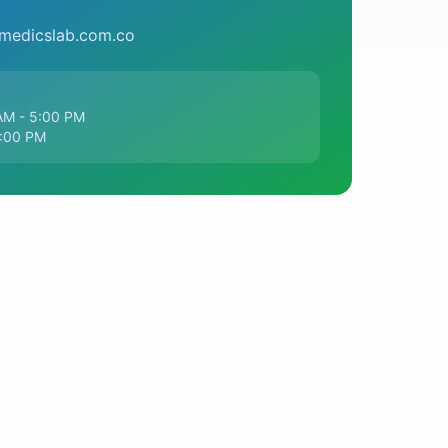
medicslab.com.co
 AM - 5:00 PM
2:00 PM