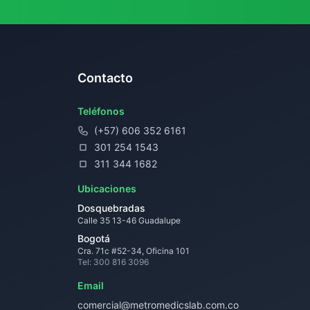
Contacto
Teléfonos
(+57) 606 352 6161
301 254 1543
311 344 1682
Ubicaciones
Dosquebradas
Calle 35 13-46 Guadalupe
Bogotá
Cra. 71c #52-34, Oficina 101
Tel: 300 816 3096
Email
comercial@metromedicslab.com.co