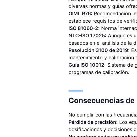
diversas normas y guías ofrec
OIML R76:
Recomendación inte
establece requisitos de verifi
ISO 81060-2:
Norma internaci
NTC-ISO 17025:
Aunque es un
basados en el análisis de la 
Resolución 3100 de 2019:
Est
mantenimiento y calibración
Guía ISO 10012:
Sistema de ge
programas de calibración.
Consecuencias de n
No cumplir con las frecuenci
Pérdida de precisión:
Los equi
dosificaciones y decisiones cl
No conformidades en auditor