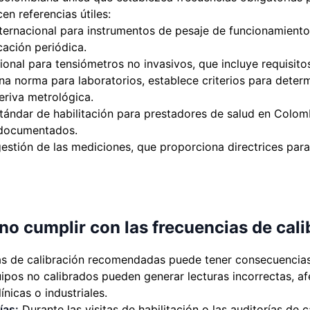
en referencias útiles:
rnacional para instrumentos de pesaje de funcionamiento
cación periódica.
onal para tensiómetros no invasivos, que incluye requisitos
a norma para laboratorios, establece criterios para determi
deriva metrológica.
ándar de habilitación para prestadores de salud en Colom
 documentados.
stión de las mediciones, que proporciona directrices para
o cumplir con las frecuencias de cali
as de calibración recomendadas puede tener consecuencias 
pos no calibrados pueden generar lecturas incorrectas, af
ínicas o industriales.
ías:
Durante las visitas de habilitación o las auditorías de ca