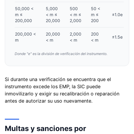
50,000 <
5,000
500
50 <
m ≤
< m ≤
< m ≤
m ≤
±1.0e
200,000
20,000
2,000
200
200,000 <
20,000
2,000
200
±1.5e
m
< m
< m
< m
Donde "e" es la división de verificación del instrumento.
Si durante una verificación se encuentra que el
instrumento excede los EMP, la SIC puede
inmovilizarlo y exigir su recalibración o reparación
antes de autorizar su uso nuevamente.
Multas y sanciones por