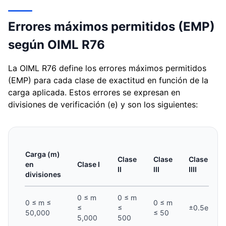
Errores máximos permitidos (EMP)
según OIML R76
La OIML R76 define los errores máximos permitidos
(EMP) para cada clase de exactitud en función de la
carga aplicada. Estos errores se expresan en
divisiones de verificación (e) y son los siguientes:
Carga (m)
Clase
Clase
Clase
en
Clase I
II
III
IIII
divisiones
0 ≤ m
0 ≤ m
0 ≤ m ≤
0 ≤ m
≤
≤
±0.5e
50,000
≤ 50
5,000
500